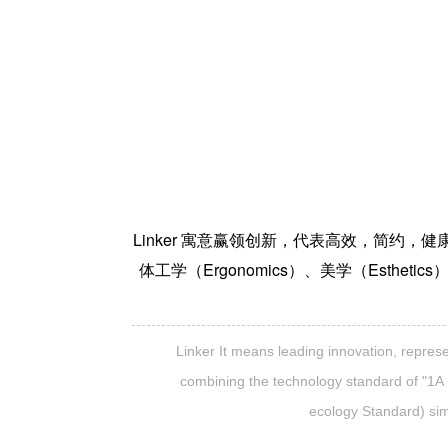
Linker 寓意赢领创新，代表高效，简约，健康的
体工学（Ergonomics）、美学（Esthe
Linker It means leading innovation, represe
combining the technology standard of "1A + 
ecology Standard) sim