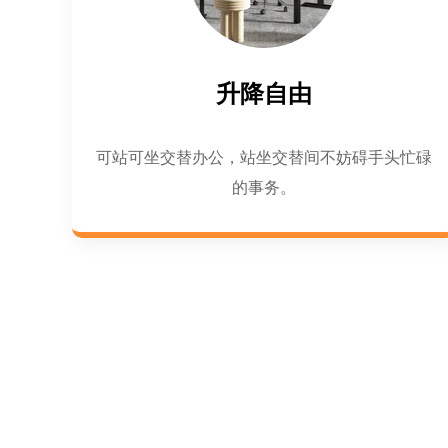
升降自由
可站可坐交替办公，站坐交替间不妨碍手头忙碌
的事务。