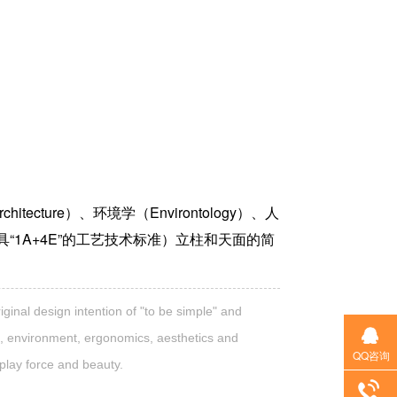
ture）、环境学（Environtology）、人
公家具“1A+4E”的工艺技术标准）立柱和天面的简
ginal design intention of "to be simple" and
ure, environment, ergonomics, aesthetics and
QQ咨询
play force and beauty.