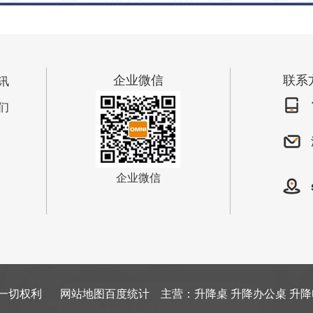
企业微信
联系
讯
们
企业微信
留一切权利
网站地图
百度统计 主营：升降桌 升降办公桌 升降