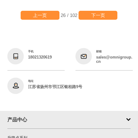
上一页
下一页
26
/
102
手机
邮箱
18021320619
sales@omnigroup.
cn
地址
江苏省扬州市邗江区银柏路9号
产品中心
升降桌系列