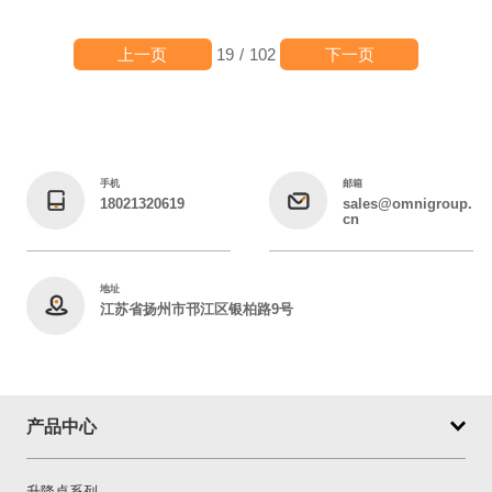
上一页
下一页
19
/
102
手机
邮箱
18021320619
sales@omnigroup.
cn
地址
江苏省扬州市邗江区银柏路9号
产品中心
升降桌系列