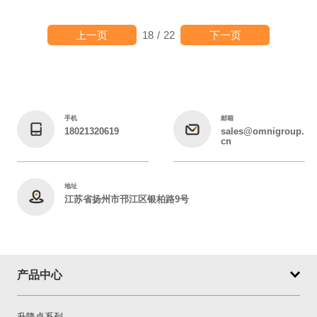
上一页
下一页
18
/
22
手机
邮箱
18021320619
sales@omnigroup.
cn
地址
江苏省扬州市邗江区银柏路9号
产品中心
升降桌系列