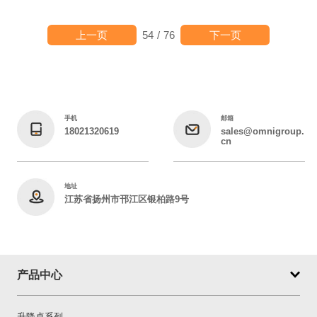
上一页
下一页
54
/
76
手机
邮箱
18021320619
sales@omnigroup.
cn
地址
江苏省扬州市邗江区银柏路9号
产品中心
升降桌系列