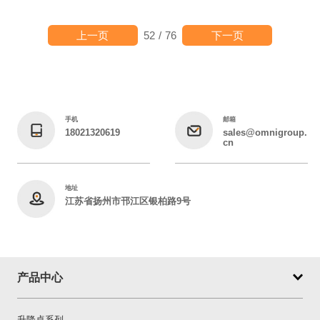
上一页
下一页
52
/
76
手机
邮箱
18021320619
sales@omnigroup.
cn
地址
江苏省扬州市邗江区银柏路9号
产品中心
升降桌系列