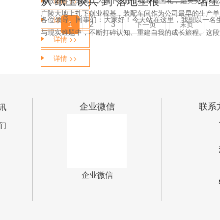
从“纸上谈兵”到“落地生根” ——一
尊敬的各位来宾，大家下午好！我叫高国礼，是奥美丽办公
详情 >>
广陵大地上扎下创业根基，装配车间作为公司最早的生产单元
各位领导、同事们：大家好！今天站在这里，我想以一名
详情 >>
1
2
3
下一页
末页
与现实难题中，不断打碎认知、重建自我的成长旅程。这段旅
详情 >>
详情 >>
企业微信
联系
讯
们
企业微信