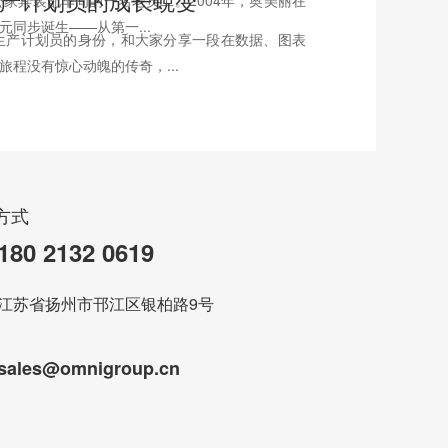
名生产计划员的成长蜕变
家具装配车间的一名老员工。2004年，奥美丽在
同步诞生——从第一...
生产计划员的身份，和大家分享一段在数据、图表
程没有惊心动魄的传奇，...
方式
180 2132 0619
江苏省扬州市邗江区银柏路9号
sales@omnigroup.cn