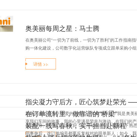
奥美丽每周之星：马士腾
在奥美丽公司“一切为了前线，一切为了胜利”的工作指南
购一体化建设，公司数字化运营纵队专项成立跟单采购小组。
详情 >>
指尖凝力守后方，匠心筑梦赴荣光 —
在订单流转里，做靠谱的“桥梁”
尊敬的各位领导、亲爱的同事们：大家下午好！我是奥美
享我们车间的故事，我的心里满是荣幸与激动。在我们的产线
装配一线写春秋，实干担当赴新程
各位领导、同事们，大家好！今天站在这里，看着台下熟悉
同事身后，连订单编号都要反复核对的跟单新人；如今，我不