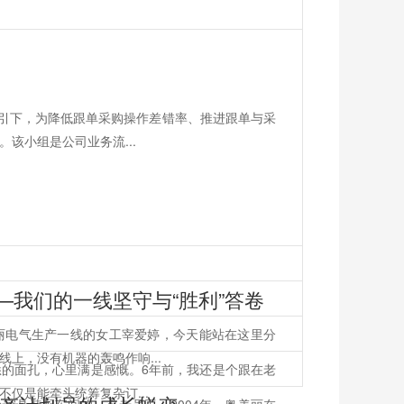
指引下，为降低跟单采购操作差错率、推进跟单与采
该小组是公司业务流...
—我们的一线坚守与“胜利”答卷
丽电气生产一线的女工宰爱婷，今天能站在这里分
上，没有机器的轰鸣作响...
的面孔，心里满是感慨。6年前，我还是个跟在老
仅是能牵头统筹复杂订...